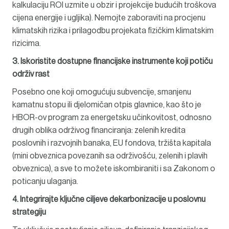
kalkulaciju ROI uzmite u obzir i projekcije budućih troškova
cijena energije i ugljika). Nemojte zaboraviti na procjenu
klimatskih rizika i prilagodbu projekata fizičkim klimatskim
rizicima.
3. Iskoristite dostupne financijske instrumente koji potiču
održiv rast
Posebno one koji omogućuju subvencije, smanjenu
kamatnu stopu ili djelomičan otpis glavnice, kao što je
HBOR-ov program za energetsku učinkovitost, odnosno
drugih oblika održivog financiranja: zelenih kredita
poslovnih i razvojnih banaka, EU fondova, tržišta kapitala
(mini obveznica povezanih sa održivošću, zelenih i plavih
obveznica), a sve to možete iskombiraniti i sa Zakonom o
poticanju ulaganja.
4. Integrirajte ključne ciljeve dekarbonizacije u poslovnu
strategiju