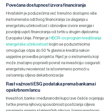
Povećana dostupnost izvora financiranja
Hrvatskim je poduzećima već trenutno dostupno više
instrumenata održivog financiranja za ulaganja u
energetsku učinkovitost i obnovljive izvore energije i
povoljniji uvjeti financiranja od tvrtki u drugim dijelovima
Europske Unije. Primjer je
HBOR-ov program kreditiranja
energetske učinkovitosti
kojim se poduzetnicima
omogućuje otpis do 50 % glavnice kredita nakon
uspješne provedbe projekta. Riječ je o instrumentu koji
može značajno popraviti povrat na investiciju i osigurati
energetsku neovisnost te istovremeno pomoći u
ostvarenju ciljeva dekarbonizacije.
Rast važnosti ESG podataka prema bankama i
opskrbnom lancu
Investitori, banke i međunarodni kupci sve češće ocjenjuju
tvrtke prema njihovoj sposobnosti postizanja ciljeva
smanjenja emisija stakleničkih plinova, transparentnom