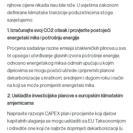
njihove cijene nikada nisu bile niže. U uvjetima zakonom
definirane klimatske tranzicije poduzetnicima stoga
savjetujemo:
1. Izračunajte svoj CO2 otisak i provjerite postojeći
energetski miks i potrošnju energije
Procjena sadašnje razine emisija stakleničkih plinova u sva
tri opsega i utvrđivanje glavnih izvora potrošnje energije,
odnosno energetskog miksa odmah upućuju u kojim
dijelovima se mogu postići uštede i pripremiti planovi
dekarbonizacije u kratkom, srednjem i dugom roku i način
na koji se može promijeniti energetski miks.
2. Uskladite investicijske planove s europskim klimatskim
smjernicama
Napravite razvojni CAPEX plan i procijenite koji djelovi
kapitalnih ulaganja se mogu uskladiti sa EU Taksonomijom
i odredite one koji će najbrže doprinjeti dekarbonizaciji (u