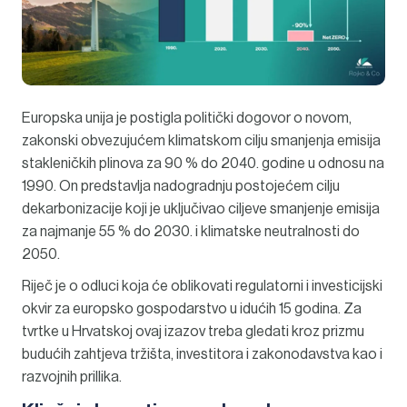
Europska unija je postigla politički dogovor o novom,
zakonski obvezujućem klimatskom cilju smanjenja emisija
stakleničkih plinova za 90 % do 2040. godine u odnosu na
1990. On predstavlja nadogradnju postojećem cilju
dekarbonizacije koji je uključivao ciljeve smanjenje emisija
za najmanje 55 % do 2030. i klimatske neutralnosti do
2050.
Riječ je o odluci koja će oblikovati regulatorni i investicijski
okvir za europsko gospodarstvo u idućih 15 godina. Za
tvrtke u Hrvatskoj ovaj izazov treba gledati kroz prizmu
budućih zahtjeva tržišta, investitora i zakonodavstva kao i
razvojnih prillika.