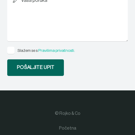
Vaša poruka*
Slažem se s
Pravilima privatnosti.
© Rojko & Co
Početna