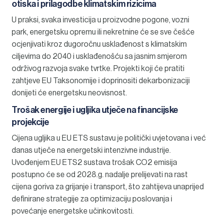
otiska i prilagodbe klimatskim rizicima
U praksi, svaka investicija u proizvodne pogone, vozni
park, energetsku opremu ili nekretnine će se sve češće
ocjenjivati kroz dugoročnu usklađenost s klimatskim
ciljevima do 2040 i usklađenošću sa jasnim smjerom
održivog razvoja svake tvrtke. Projekti koji će pratiti
zahtjeve EU Taksonomije i doprinositi dekarbonizaciji
donijeti će energetsku neovisnost.
Trošak energije i ugljika utječe na financijske
projekcije
Cijena ugljika u EU ETS sustavu je politički uvjetovana i već
danas utječe na energetski intenzivne industrije.
Uvođenjem EU ETS2 sustava trošak CO2 emisija
postupno će se od 2028.g. nadalje prelijevati na rast
cijena goriva za grijanje i transport, što zahtijeva unaprijed
definirane strategije za optimizaciju poslovanja i
povećanje energetske učinkovitosti.