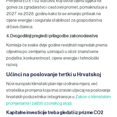
Primjena EU ETS2 sustava, koji uvodi cijenu ugljika na
goriva za zgradarstvo i cestovni promet, pomaknuta je s
2027. na 2028. godinu kako bi se smanjio pritisak na
cijene energije i osigurala stabilnost za gospodarstva
država članica.
4. Dvogodišnji pregledi i prilagodbe zakonodavstva
Komisija će svake dvije godine revidirati napredak prema
ciljevima po zemljama, uzimajući u obzir znanstvene
podatke, konkurentnost, cijene energije i tehnološki
razvoj.
Učinci na poslovanje tvrtki u Hrvatskoj
Novi europski klimatski plan nije izolirana mjera, već
strateška promjena koja ima izravan utjecaj na poslovanje
hrvatskih poduzetnika i integrirana je u
Zakon o klimatskim
promjenama i zaštiti ozonskog sloja
.
Kapitalne investicije treba gledati iz prizme CO2