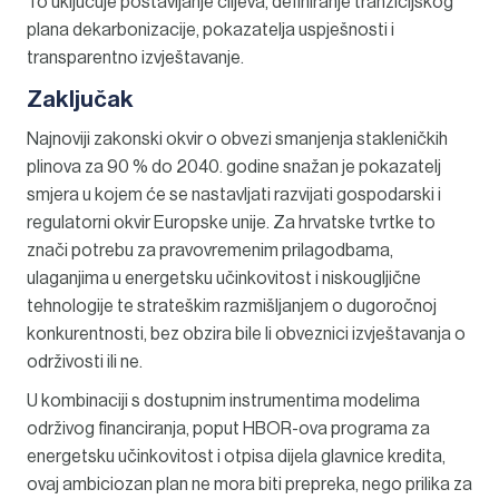
To uključuje postavljanje ciljeva, definiranje tranzicijskog
plana dekarbonizacije, pokazatelja uspješnosti i
transparentno izvještavanje.
Zaključak
Najnoviji zakonski okvir o obvezi smanjenja stakleničkih
plinova za 90 % do 2040. godine snažan je pokazatelj
smjera u kojem će se nastavljati razvijati gospodarski i
regulatorni okvir Europske unije. Za hrvatske tvrtke to
znači potrebu za pravovremenim prilagodbama,
ulaganjima u energetsku učinkovitost i niskougljične
tehnologije te strateškim razmišljanjem o dugoročnoj
konkurentnosti, bez obzira bile li obveznici izvještavanja o
održivosti ili ne.
U kombinaciji s dostupnim instrumentima modelima
održivog financiranja, poput HBOR-ova programa za
energetsku učinkovitost i otpisa dijela glavnice kredita,
ovaj ambiciozan plan ne mora biti prepreka, nego prilika za